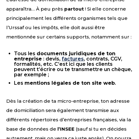
apparaîtra… À peu près
partout
! Si elle concerne
principalement les différents organismes tels que
l’Urssaf ou les impôts, elle doit aussi être
mentionnée sur certains supports, notamment sur :
Tous les
documents juridiques de ton
entreprise
: devis,
factures
, contrats, CGV,
formalités, etc. C’est ici que les clients
peuvent t’écrire ou te transmettre un chèque,
par exemple ;
Les
mentions légales de ton site web
.
Dès la création de ta micro-entreprise, ton adresse
de domiciliation sera également transmise aux
différents répertoires d’entreprises françaises, via la
base de données de
l’INSEE
(sauf si tu en décides
autrement, mais on verra ça juste après). On pourra