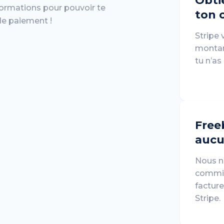
Obti
formations pour pouvoir te
ton 
 de paiement !
Stripe
montan
tu n’as
Free
aucu
Nous n
commis
facture
Stripe.