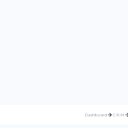
Dashboard
C.R.M