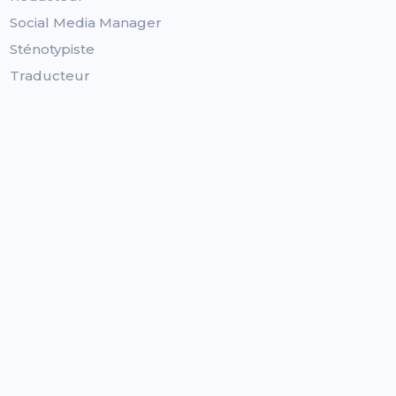
Social Media Manager
Sténotypiste
Traducteur
Statuts
Logiciel dédié aux auto-entrepreneurs
Logiciel dédié aux SASU/SAS
Logiciel dédié aux EURL
Logiciel dédié aux EI
Logiciel dédié aux GIE
Logiciel dédié aux Artistes-Auteurs
Autres
Tarifs
Blog