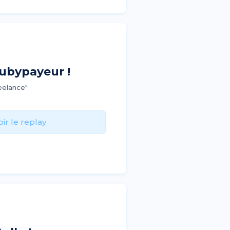
ubypayeur !
eelance"
oir le replay