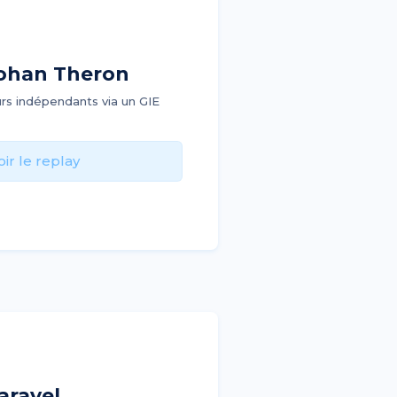
Johan Theron
urs indépendants via un GIE
oir le replay
aravel