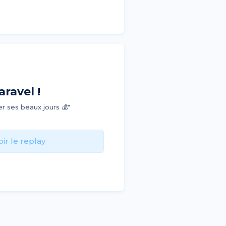
ravel !
 ses beaux jours 💰"
oir le replay