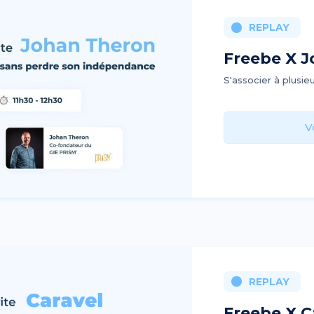
REPLAY
Freebe X 
S'associer à plusie
V
REPLAY
Freebe X C