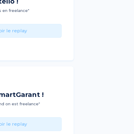
ello !
es en freelance"
oir le replay
martGarant !
nd on est freelance"
oir le replay