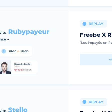
REPLAY
Freebe X R
"Les impayés en fr
V
REPLAY