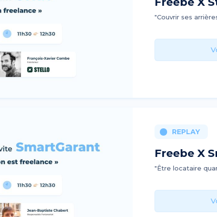
Freebe X St
"Couvrir ses arrièr
V
REPLAY
Freebe X S
"Être locataire qua
V