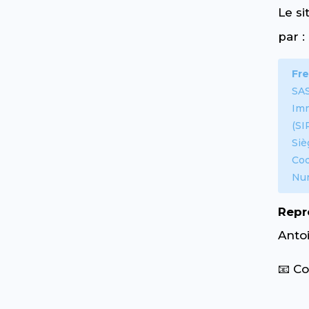
Le si
par :
Fr
SAS
Imm
(SI
Siè
Co
Num
Repr
Anto
📧 Co