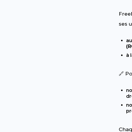
Free
ses u
a
(
à 
🔗 Po
n
dr
n
pr
Chaqu