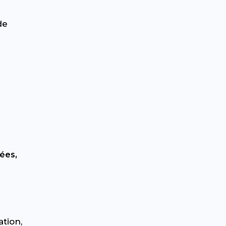
de
ées,
ation,