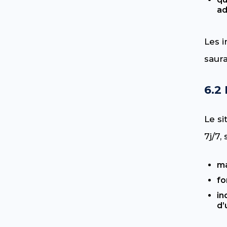
ad
Les 
saur
6.2
Le si
7j/7,
ma
fo
in
d’