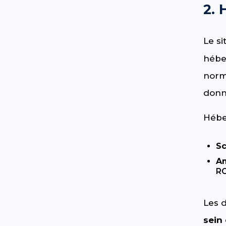
2.
Le si
hébe
norm
donn
Hébe
Sc
A
R
Les 
sein