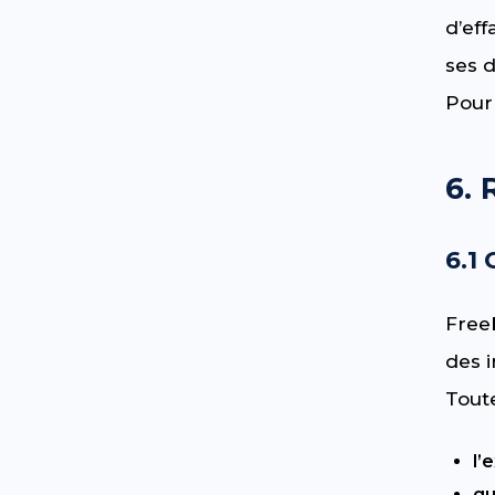
d’eff
ses 
Pour 
6. 
6.1
Freeb
des i
Toute
l’
qu