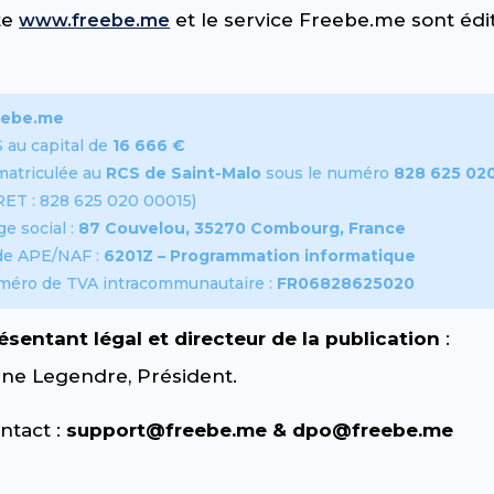
te
et le service Freebe.me sont édi
www.freebe.me
eebe.me
 au capital de
16 666 €
atriculée au
RCS de Saint-Malo
sous le numéro
828 625 02
RET : 828 625 020 00015)
ge social :
87 Couvelou, 35270 Combourg, France
de APE/NAF :
6201Z – Programmation informatique
éro de TVA intracommunautaire :
FR06828625020
ésentant légal et directeur de la publication
:
ine Legendre, Président.
ntact :
support@freebe.me & dpo@freebe.me