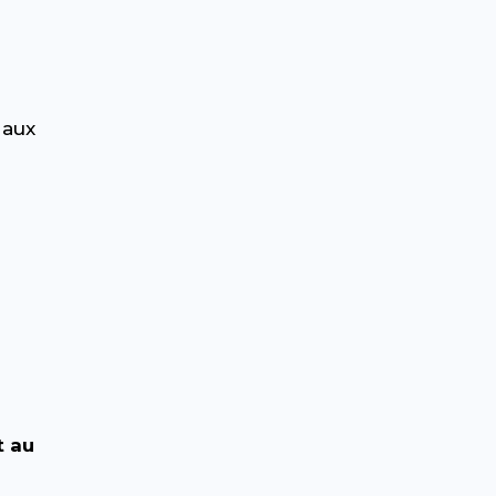
 aux
u
t au