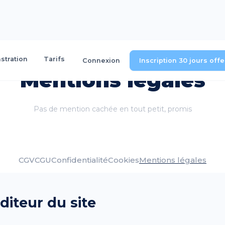
tration
Tarifs
Connexion
Inscription 30 jours off
Mentions légales
Pas de mention cachée en tout petit, promis
CGV
CGU
Confidentialité
Cookies
Mentions légales
Éditeur du site