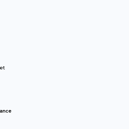
et
lance