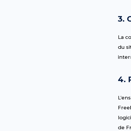
3. 
La co
du si
inte
4. 
L’ens
Freeb
logic
de Fr