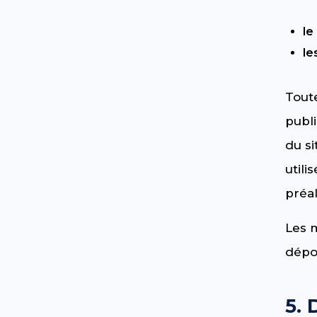
le
le
Toute
publi
du si
utili
préa
Les 
dépos
5.