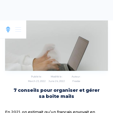
Publié le :
Modifié le :
Auteur :
March 23, 2022
June 24, 2022
Freebe
7 conseils pour organiser et gérer
sa boîte mails
En 2021, on estimait qu’un français envoyait en