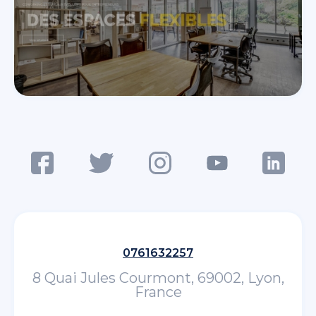
0761632257
8 Quai Jules Courmont, 69002, Lyon,
France