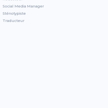
Social Media Manager
Sténotypiste
Traducteur
Statuts
Logiciel dédié aux auto-entrepreneurs
Logiciel dédié aux SASU/SAS
Logiciel dédié aux EURL
Logiciel dédié aux EI
Logiciel dédié aux GIE
Logiciel dédié aux Artistes-Auteurs
Autres
Tarifs
Blog