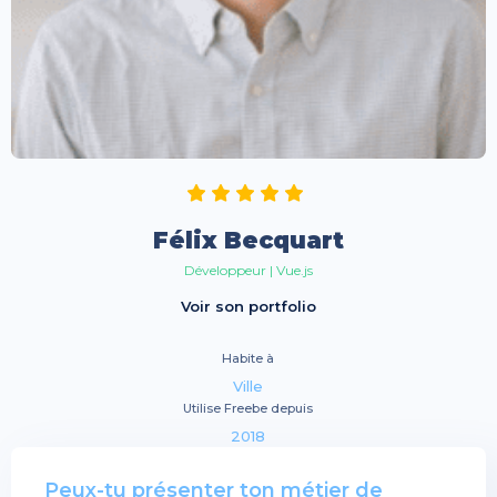
Félix Becquart
Développeur | Vue.js
Voir son portfolio
Habite à
Ville
Utilise Freebe depuis
2018
Peux-tu présenter ton métier de