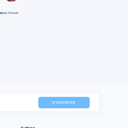
an
ulien Poirier
S'INSCRIRE
Autres