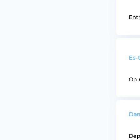
Entr
Es-t
On n
Dans
Dep