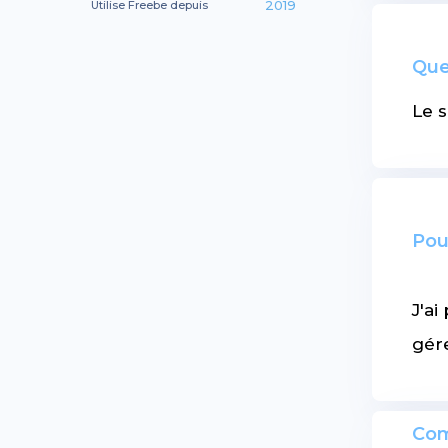
2019
Utilise Freebe depuis
Que
Le s
Pou
J'ai
gér
Com