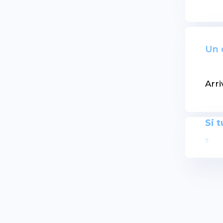
Un 
Arr
Si 
7