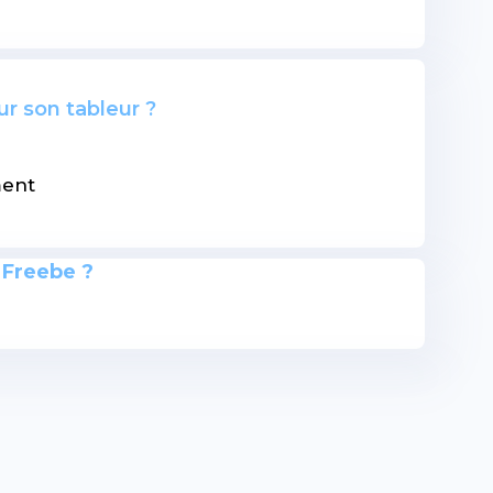
ur son tableur ?
ment
 Freebe ?