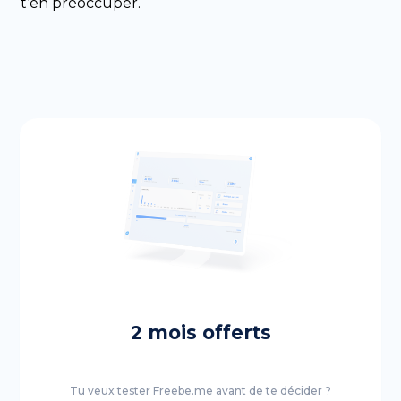
t’en préoccuper.
2 mois offerts
Tu veux tester Freebe.me avant de te décider ?