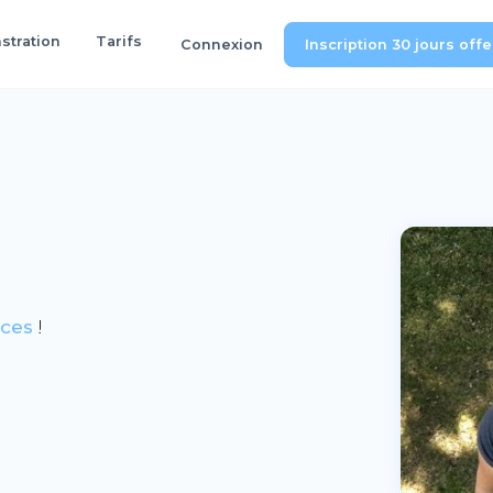
tration
Tarifs
Connexion
Inscription 30 jours off
nces
!