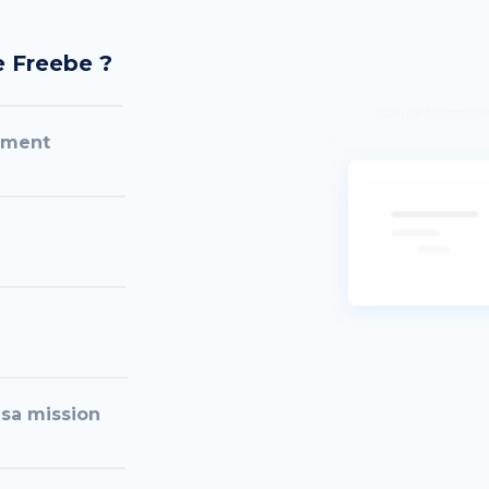
se Freebe ?
dement
 sa mission