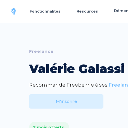
Démons
Fonctionnalités
Resources
Freelance
Valérie Galassi
Recommande Freebe.me à ses
Freela
M'inscrire
2 mois offerts