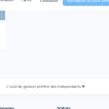
tration
Tarifs
Connexion
Inscription 30 jours off
L'outil de gestion préféré des indépendants 💙
gnages
Statuts