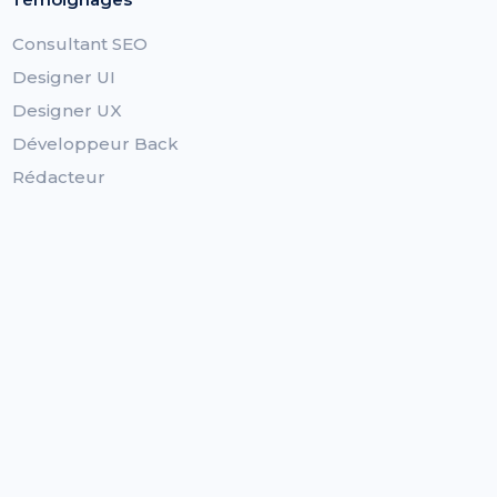
Consultant SEO
Designer UI
Designer UX
Développeur Back
Rédacteur
Social Media Manager
Sténotypiste
Traducteur
Statuts
Logiciel dédié aux auto-entrepreneurs
Logiciel dédié aux SASU/SAS
Logiciel dédié aux EURL
Logiciel dédié aux EI