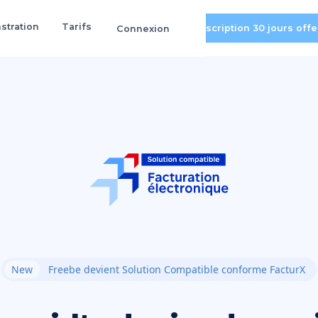
tration
Tarifs
tration
Tarifs
Connexion
Inscription 30 jours off
Connexion
New
Freebe devient Solution Compatible conforme FacturX