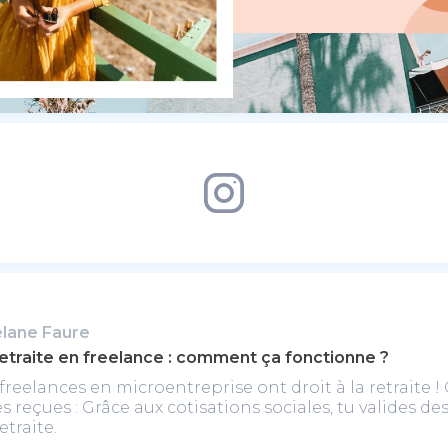
lane Faure
retraite en freelance : comment ça fonctionne ?
freelances en microentreprise ont droit à la retraite !
s reçues : Grâce aux cotisations sociales, tu valides de
etraite.