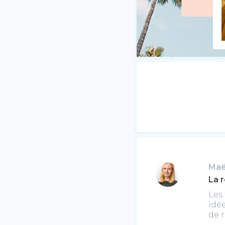
Maë
La 
Les 
idée
de r