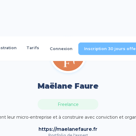
tration
Tarifs
Connexion
Inscription 30 jours off
Maëlane Faure
Freelance
leur micro-entreprise et à construire avec conviction et organisa
https://maelanefaure.fr
Portfolio de l'expert