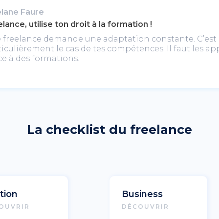
lane Faure
lance, utilise ton droit à la formation !
e freelance demande une adaptation constante. C’est
ticulièrement le cas de tes compétences. Il faut les a
ce à des formations.
La checklist du freelance
tion
Business
OUVRIR
DÉCOUVRIR