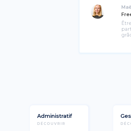
Maë
Free
Êtr
par
grâ
Administratif
Ges
DÉCOUVRIR
DÉC