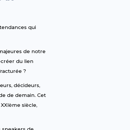
 tendances qui
majeures de notre
ecréer du lien
fracturée ?
eurs, décideurs,
de de demain. Cet
 XXIème siècle,
 speakers de