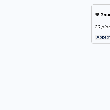
💬 Pour
20 pla
Appro