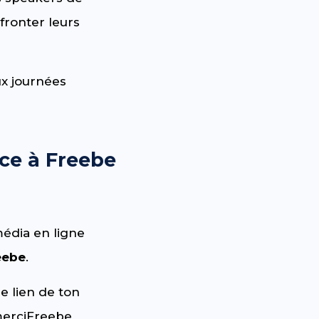
fronter leurs
ux journées
ce à Freebe
média en ligne
eebe
.
le lien de ton
#merciFreebe