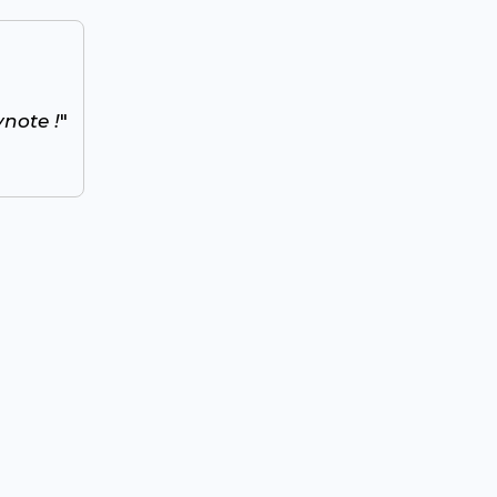
note !
"