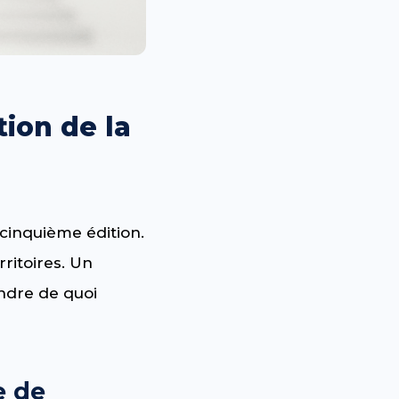
ion de la
 cinquième édition.
ritoires. Un
ndre de quoi
e de