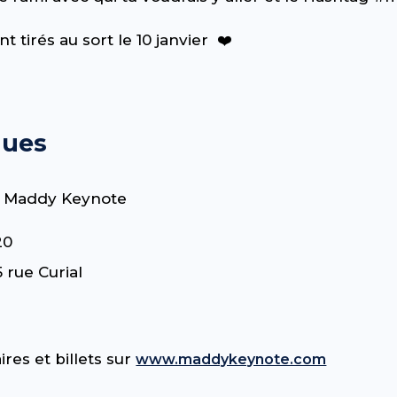
 tirés au sort le 10 janvier ❤️
ques
a Maddy Keynote
20
rue Curial
res et billets sur
www.maddykeynote.com