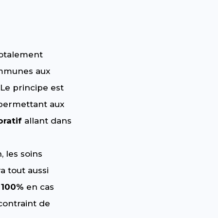
otalement
communes aux
Le principe est
 permettant aux
ratif
allant dans
, les soins
a tout aussi
à 100%
en cas
 contraint de