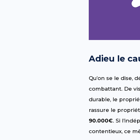
Adieu le c
Qu’on se le dise, 
combattant. De visi
durable, le proprié
rassure le proprié
90.000€
. Si l’in
contentieux, ce m