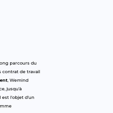
 long parcours du
 contrat de travail
ment
, Wemind
 ce, jusqu’à
est l’objet d’un
comme