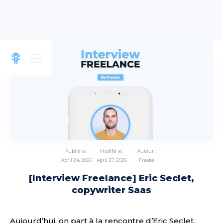
Publié le :
Modifié le :
Auteur :
April 24, 2026
April 27, 2026
Freebe
[Interview Freelance] Eric Seclet,
copywriter Saas
Aujourd’hui, on part à la rencontre d’Eric Seclet,