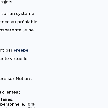
rojets.
c sur un système
ience au préalable
nsparente, je ne
ant par
Freebe
ante virtuelle
ord sur Notion :
 clientes ;
faires.
 personnelle, 10 %