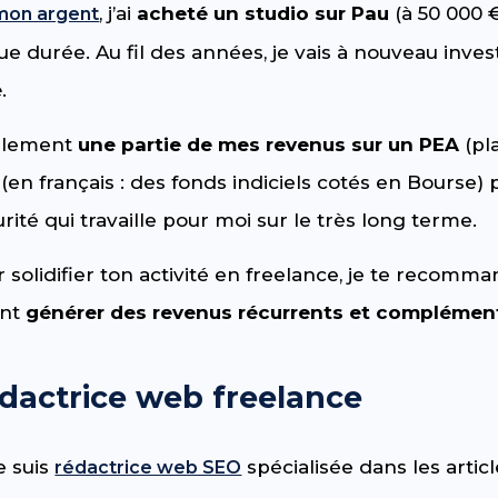
, j’ai
acheté un studio sur Pau
(à 50 000 €
 mon argent
ue durée. Au fil des années, je vais à nouveau inve
e
.
également
une partie de mes revenus sur un PEA
(pl
 (en français : des fonds indiciels cotés en Bourse)
ité qui travaille pour moi sur le très long terme.
 solidifier ton activité en freelance, je te recomm
ent
générer des revenus récurrents et complémen
dactrice web freelance
je suis
spécialisée dans les artic
rédactrice web SEO