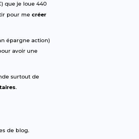
) que je loue 440
stir pour me
créer
an épargne action)
 pour avoir une
ande surtout de
taires
.
les de blog.