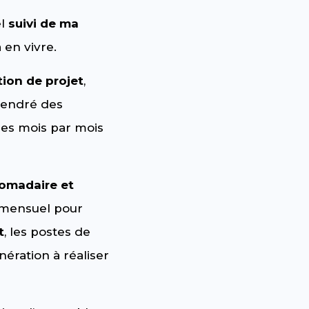
el
suivi de ma
 en vivre.
tion de projet
,
ngendré des
es mois par mois
domadaire et
i mensuel pour
t
, les postes de
ération à réaliser