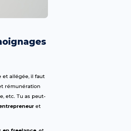
émoignages
t allégée, il faut
s et rémunération
e, etc. Tu as peut-
-entrepreneur
et
s en freelance
, et