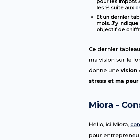
pour les impôts &
les % suite aux
c
Et un dernier ta
mois. J’y indique
objectif de chiff
Ce dernier tableau
ma vision sur le l
donne une
vision 
stress et ma peu
Miora - Con
Hello, ici Miora,
con
pour entrepreneur