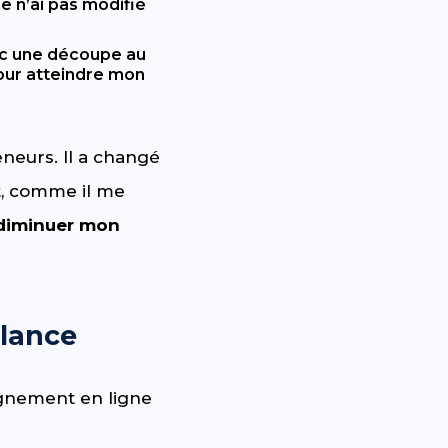
je n’ai pas modifié
c une découpe au
 pour atteindre mon
eneurs. Il a changé
et, comme il me
diminuer mon
elance
gnement en ligne