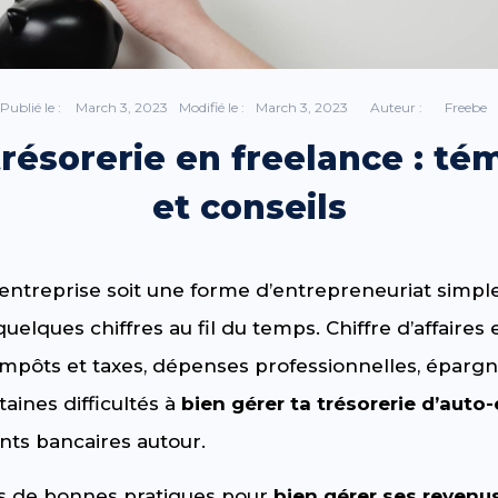
Publié le :
March 3, 2023
Modifié le :
March 3, 2023
Auteur :
Freebe
trésorerie en freelance : t
et conseils
entreprise soit une forme d’entrepreneuriat simple e
quelques chiffres au fil du temps. Chiffre d’affaire
, impôts et taxes, dépenses professionnelles, épargn
aines difficultés à
bien gérer ta trésorerie d’auto
ts bancaires autour.
nes de bonnes pratiques pour
bien gérer ses revenu