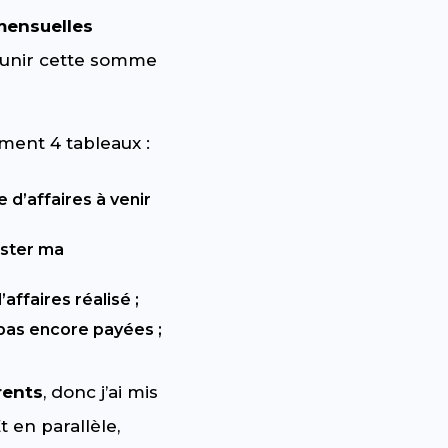
 mensuelles
réunir cette somme
lement 4 tableaux :
e d’affaires à venir
juster ma
’affaires réalisé ;
pas encore payées ;
rents
, donc j’ai mis
 en parallèle,