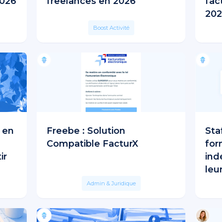
2026
freelances en 2026
fac
202
Boost Activité
 en
Freebe : Solution
Sta
Compatible FacturX
for
ir
ind
leur
Admin & Juridique