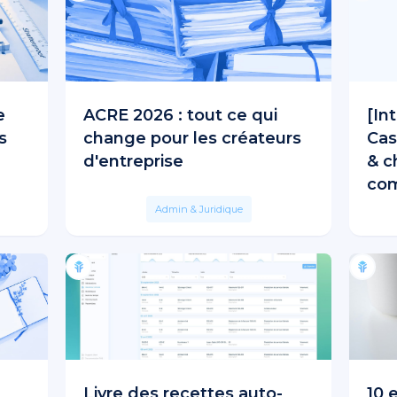
e
ACRE 2026 : tout ce qui
[In
s
change pour les créateurs
Cas
d'entreprise
& c
com
Admin & Juridique
Livre des recettes auto-
10 