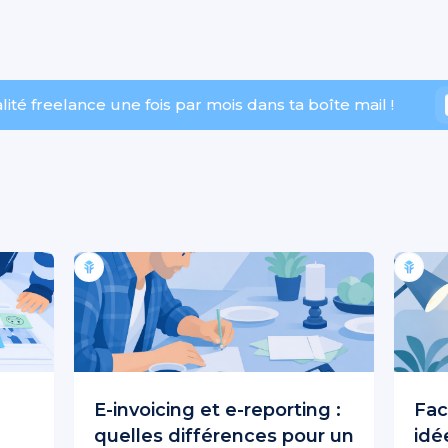
té freelance une fois par mois dans ta boîte mail !
E-invoicing et e-reporting :
Fac
quelles différences pour un
idé