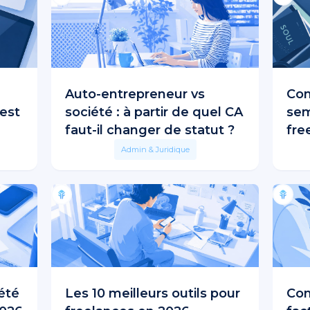
Auto-entrepreneur vs
Com
est
société : à partir de quel CA
sem
faut-il changer de statut ?
fre
Admin & Juridique
été
Les 10 meilleurs outils pour
Com