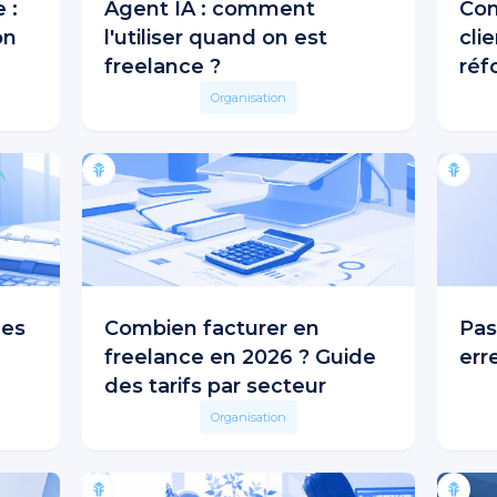
 :
Agent IA : comment
Com
on
l'utiliser quand on est
cli
freelance ?
réf
Organisation
les
Combien facturer en
Pas
freelance en 2026 ? Guide
err
des tarifs par secteur
Organisation