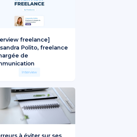
terview freelance]
sandra Polito, freelance
hargée de
munication
Interview
erreurs à éviter sur ses